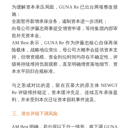
为缓解资本承压局面，GUNA Re 已出台两项整改措
施：
全面暂停新增承保业务，遏制资本进一步消耗；
向母公司伊藤忠商事提交增资申请，等待集团内部审
批补充资本金。
AM Best 表示，GUNA Re 作为伊藤忠核心自保再保
险载体，战略地位突出，母公司大概率会提供资本支
持，但增资规模、资金到位时间均存在不确定性，评
级将持续维持负面观察，直至明确增资落地细节、资
本水平回归合规标准。
与之形成对比的是，留在百慕大的原主体 NEWGT
Re 评级维持稳定，资本缓冲充足、连续五年承保盈
利，并未受到本次迁址资本损耗事件波及。
三、潜在评级下调风险
AM Best 明确，若出现以下任一情形，将下调 GUNA