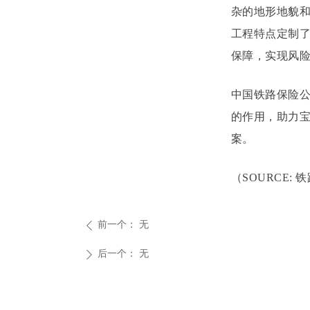
杂的地形地貌
工程特点定制
保障，实现风
中国铁路保险
的作用，助力
案。
（SOURCE:
前一个：
无
ꄴ
后一个：
无
ꄲ